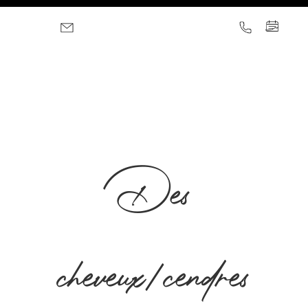
Des
cheveux/cendres