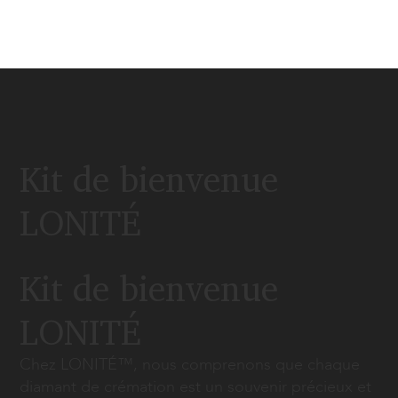
Kit de bienvenue
LONITÉ
Kit de bienvenue
LONITÉ
Chez LONITÉ™, nous comprenons que chaque
diamant de crémation est un souvenir précieux et