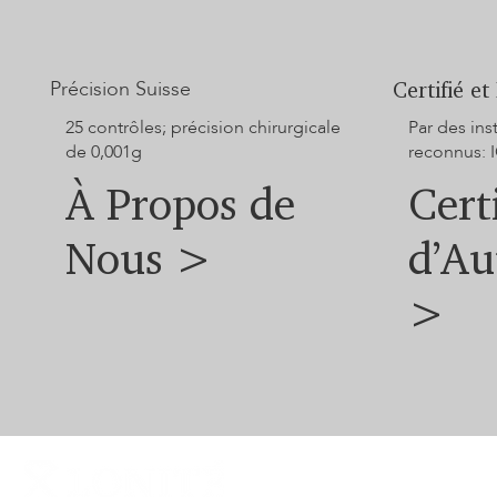
Précision Suisse
Certifié et
25 contrôles; précision chirurgicale
Par des in
de 0,001g
reconnus: I
À Propos de
Cert
Nous >
d’Au
>