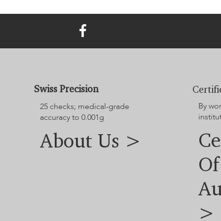
Swiss Precision
Certif
By wo
25 checks; medical-grade
instit
accuracy to 0.001g
Ce
About Us >
Of
Au
>