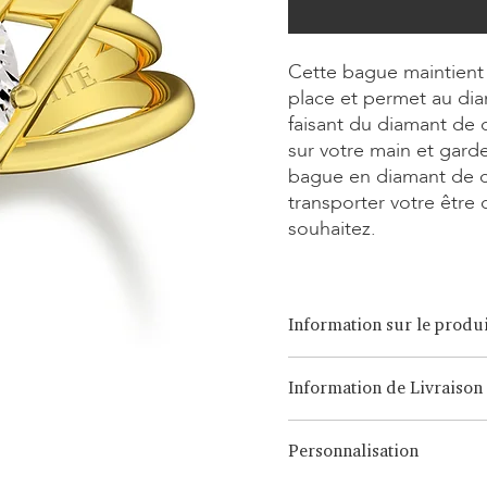
Cette bague maintient 
place et permet au dia
faisant du diamant de c
sur votre main et gard
bague en diamant de c
transporter votre être
souhaitez.
Information sur le produi
Option de coupe:
Brilliant, 
Information de Livraison
Option de carat:
0,15ct - 3,0
Option de métal:
Or blanc/ja
LONITÉ dispose d'un système 
18 carats, Platine, Argent C
Personnalisation
issu de nombreuses années d
des envois intercontinentaux
Note: