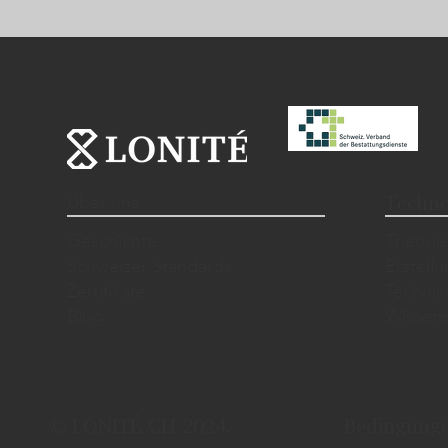
Über uns
Techno
Geschichte
Theorie
Schweizer Standards
Erstell
Zertifikate
Techni
Blog
Wissens
© LONITÉ CH 2024.
Bedingung