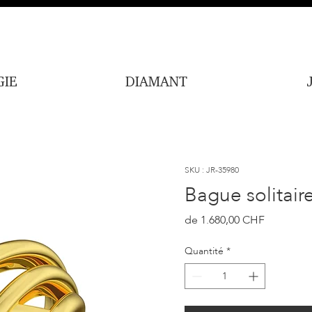
IE
DIAMANT
SKU : JR-35980
Bague solitair
Prix
1.680,00 CHF
Quantité
*