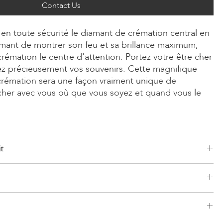
Contact Us
en toute sécurité le diamant de crémation central en
mant de montrer son feu et sa brillance maximum,
rémation le centre d'attention. Portez votre être cher
ez précieusement vos souvenirs. Cette magnifique
rémation sera une façon vraiment unique de
 cher avec vous où que vous soyez et quand vous le
t
Radiant, Asscher, Princess, Coussin
0ct
une 14 carats, Or rose 14 carats, Or blanc/jaune 18 carats, Or rose
logistique établi et sans risque pour vos produits. Notre réseau,
ontinuum
'expérience, comprend à la fois des expéditions segmentées et
 planifiés. LONITÉ collabore uniquement avec les transporteurs les