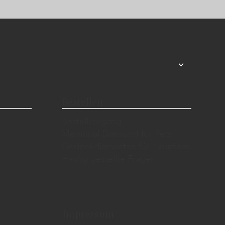
<
Bestellen
Bestellvorgang
Memorial Diamond for Pets
Gedenkdiamanten für Haustiere
Häufig gestellte Fragen
Impressum