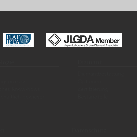
logie
Diamant
​Diamantbestattung
ungsprozess
Optionen
sches Know-hows
Zertifzierung
chaftlich bewiesen
Bestandteile
en
Datenschutz