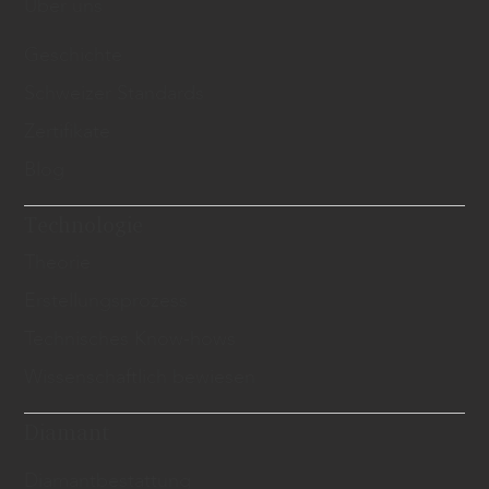
Über uns
Geschichte
Schweizer Standards
Zertifikate
Blog
Technologie
Theorie
Erstellungsprozess
Technisches Know-hows
Wissenschaftlich bewiesen
Diamant
​Diamantbestattung