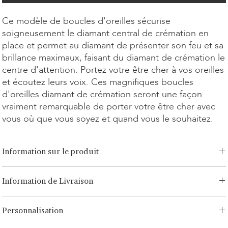
Ce modèle de boucles d'oreilles sécurise
soigneusement le diamant central de crémation en
place et permet au diamant de présenter son feu et sa
brillance maximaux, faisant du diamant de crémation le
centre d'attention. Portez votre être cher à vos oreilles
et écoutez leurs voix. Ces magnifiques boucles
d'oreilles diamant de crémation seront une façon
vraiment remarquable de porter votre être cher avec
vous où que vous soyez et quand vous le souhaitez.
Information sur le produit
Option de coupe:
Brilliant, Émeraude, Radiant, Asscher, Princess,
Information de Livraison
Cœur, Ovale, Goutte, Coussin
Option de carat:
0,15ct - 1,00ct
LONITÉ dispose d'un système logistique établi et sans risque pour
Option de métal:
Or blanc/jaune 14 carats, Or rose 14 carats, Or
Personnalisation
vos produits. Notre réseau, issu de nombreuses années
blanc/jaune 18 carats, Or rose 18 carats, Platine, Argent Continuum
d'expérience, comprend à la fois des expéditions segmentées et des