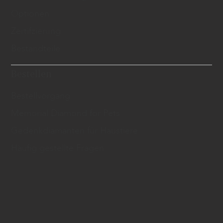
Optionen
Zertifzierung
Bestandteile
Bestellen
Bestellvorgang
Memorial Diamond for Pets
Gedenkdiamanten für Haustiere
Häufig gestellte Fragen